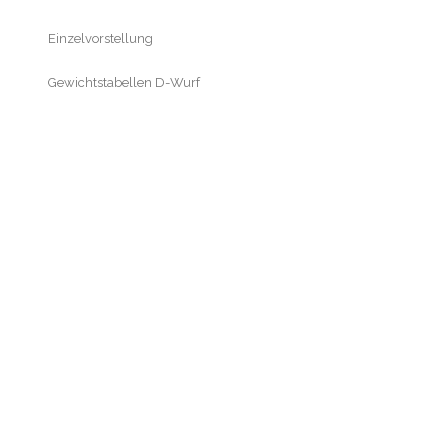
Einzelvorstellung
Gewichtstabellen D-Wurf
Meilensteine
E-Wurf
Bilderalben E-Wurf
Galerie Geburt
Galerie Trächtigkeit
Galerie Woche 1
Galerie Woche 2
Galerie Woche 3