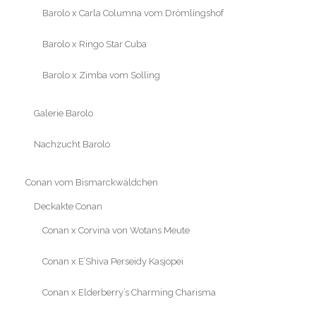
Barolo x Carla Columna vom Drömlingshof
Barolo x Ringo Star Cuba
Barolo x Zimba vom Solling
Galerie Barolo
Nachzucht Barolo
Conan vom Bismarckwäldchen
Deckakte Conan
Conan x Corvina von Wotans Meute
Conan x E’Shiva Perseidy Kasjopei
Conan x Elderberry’s Charming Charisma