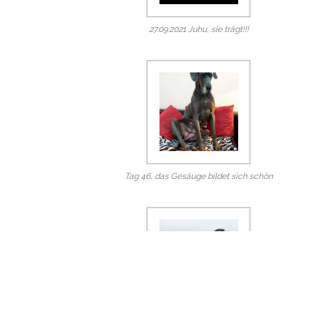
27.09.2021 Juhu, sie trägt!!!
Tag 46, das Gesäuge bildet sich schön