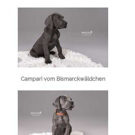
Campari vom Bismarckwäldchen