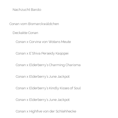
Nachzucht Barolo
Conan vom Bismarckwäldchen
Deckakte Conan
Conan x Corvina von Wotans Meute
Conan x E’Shiva Perseidy Kasjopei
Conan x Elderberry’s Charming Charisma
Conan x Elderberry’s June Jackpot
Conan x Elderberry’s Kindly Kisses of Soul
Conan x Elderberry’s June Jackpot
Conan x Highfive von der Schlehhecke