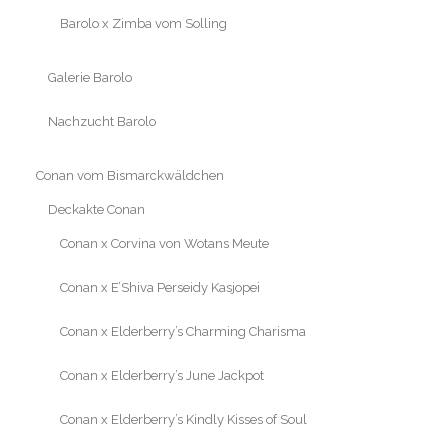
Barolo x Zimba vom Solling
Galerie Barolo
Nachzucht Barolo
Conan vom Bismarckwäldchen
Deckakte Conan
Conan x Corvina von Wotans Meute
Conan x E’Shiva Perseidy Kasjopei
Conan x Elderberry’s Charming Charisma
Conan x Elderberry’s June Jackpot
Conan x Elderberry’s Kindly Kisses of Soul