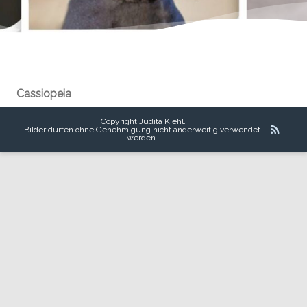
Cassiopeia
Copyright Judita Kiehl.
Bilder dürfen ohne Genehmigung nicht anderweitig verwendet
werden.