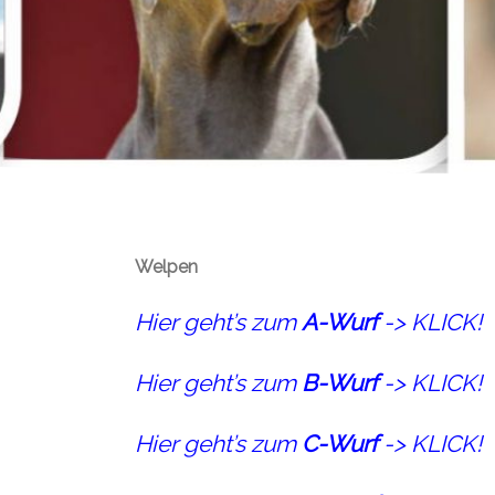
Welpen
Hier geht’s zum
A-Wurf
->
KLICK!
Hier geht’s zum
B-Wurf
->
KLICK
!
Hier geht’s zum
C-Wurf
->
KLICK
!