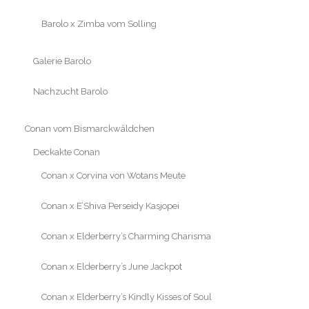
Barolo x Zimba vom Solling
Galerie Barolo
Nachzucht Barolo
Conan vom Bismarckwäldchen
Deckakte Conan
Conan x Corvina von Wotans Meute
Conan x E’Shiva Perseidy Kasjopei
Conan x Elderberry’s Charming Charisma
Conan x Elderberry’s June Jackpot
Conan x Elderberry’s Kindly Kisses of Soul