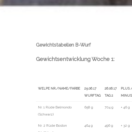
Gewichtstabellen B-Wurf
Gewichtsentwicklung Woche 1:
WELPE NR./NAME/FARBE
25.06.17
26.06.17
PLUS 
WURFTAG
TAG 2
MINUS
WELPE NR./NAME/FARBE
25.06.17
26.06.17
PLUS 
Nr. 1 Rüde Belmondo
658 g
704 g
+ 46 g
WURFTAG
TAG 2
MINUS
(Schwarz)
Nr. 2 Rüde Boston
464 g
496 g
+ 32 g