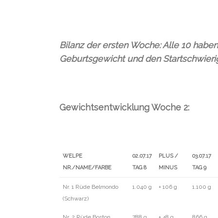
Bilanz der ersten Woche: Alle 10 habe
Geburtsgewicht und den Startschwierigk
Gewichtsentwicklung Woche 2:
WELPE
02.07.17
PLUS /
03.07.17
NR./NAME/FARBE
TAG 8
MINUS
TAG 9
WELPE
02.07.17
PLUS /
03.07.17
Nr. 1 Rüde Belmondo
1.040 g
+ 106 g
1.100 g
NR./NAME/FARBE
TAG 8
MINUS
TAG 9
(Schwarz)
Nr. 2 Rüde Boston
788 g
+ 48 g
866 g