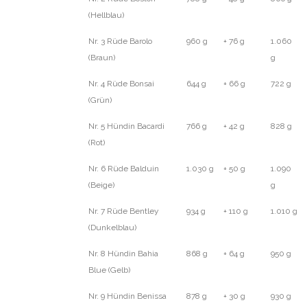
(Hellblau)
Nr. 3 Rüde Barolo
960 g
+ 76 g
1.060
(Braun)
g
Nr. 4 Rüde Bonsai
644 g
+ 66 g
722 g
(Grün)
Nr. 5 Hündin Bacardi
766 g
+ 42 g
828 g
(Rot)
Nr. 6 Rüde Balduin
1.030 g
+ 50 g
1.090
(Beige)
g
Nr. 7 Rüde Bentley
934 g
+ 110 g
1.010 g
(Dunkelblau)
Nr. 8 Hündin Bahia
868 g
+ 64 g
950 g
Blue (Gelb)
Nr. 9 Hündin Benissa
878 g
+ 30 g
930 g