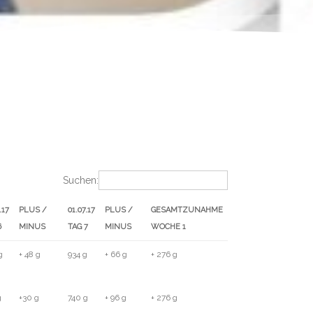
Suchen:
.17
PLUS /
01.07.17
PLUS /
GESAMTZUNAHME
6
MINUS
TAG 7
MINUS
WOCHE 1
.17
PLUS /
01.07.17
PLUS /
GESAMTZUNAHME
g
+ 48 g
934 g
+ 66 g
+ 276 g
6
MINUS
TAG 7
MINUS
WOCHE 1
g
+30 g
740 g
+ 96 g
+ 276 g