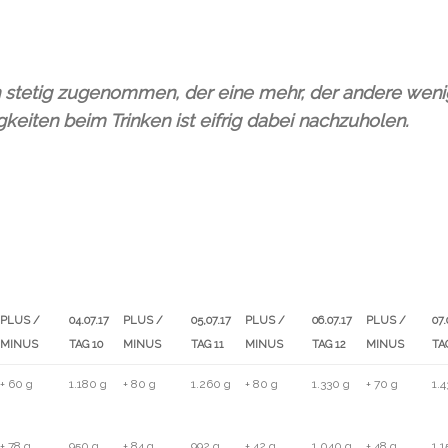
n stetig zugenommen, der eine mehr, der andere wenig
eiten beim Trinken ist eifrig dabei nachzuholen.
PLUS /
04.07.17
PLUS /
05,07.17
PLUS /
06.07.17
PLUS /
07.
MINUS
TAG 10
MINUS
TAG 11
MINUS
TAG 12
MINUS
TA
PLUS /
04.07.17
PLUS /
05,07.17
PLUS /
06.07.17
PLUS /
07.
+ 60 g
1.180 g
+ 80 g
1.260 g
+ 80 g
1.330 g
+ 70 g
1.
MINUS
TAG 10
MINUS
TAG 11
MINUS
TAG 12
MINUS
TA
+ 78 g
950 g
+ 84 g
992 g
+ 42 g
1.040 g
+ 48 g
1.1