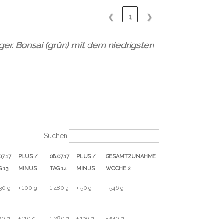
❮
1
❯
er. Bonsai (grün) mit dem niedrigsten
Suchen:
07.17
PLUS /
08.07.17
PLUS /
GESAMTZUNAHME
G 13
MINUS
TAG 14
MINUS
WOCHE 2
07.17
PLUS /
08.07.17
PLUS /
GESAMTZUNAHME
430 g
+ 100 g
1.480 g
+ 50 g
+ 546 g
G 13
MINUS
TAG 14
MINUS
WOCHE 2
50 g
+ 110 g
1.280 g
+ 130 g
+ 540 g