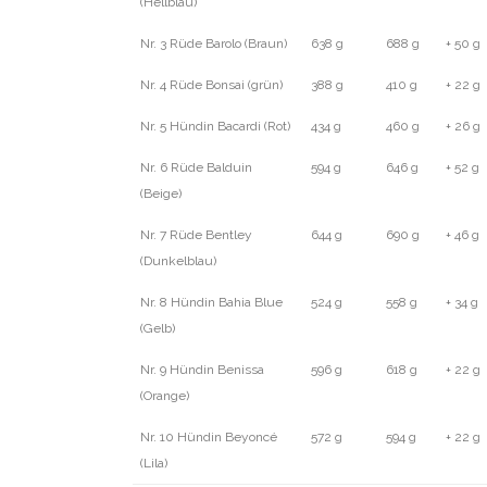
(Hellblau)
Nr. 3 Rüde Barolo (Braun)
638 g
688 g
+ 50 g
Nr. 4 Rüde Bonsai (grün)
388 g
410 g
+ 22 g
Nr. 5 Hündin Bacardi (Rot)
434 g
460 g
+ 26 g
Nr. 6 Rüde Balduin
594 g
646 g
+ 52 g
(Beige)
Nr. 7 Rüde Bentley
644 g
690 g
+ 46 g
(Dunkelblau)
Nr. 8 Hündin Bahia Blue
524 g
558 g
+ 34 g
(Gelb)
Nr. 9 Hündin Benissa
596 g
618 g
+ 22 g
(Orange)
Nr. 10 Hündin Beyoncé
572 g
594 g
+ 22 g
(Lila)