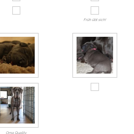
Früh übt sich!
Oma Quality