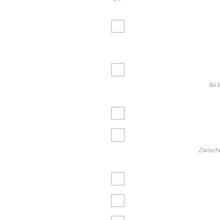
So l
Zwisch