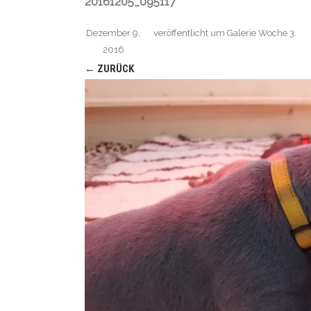
20161205_095117
Dezember 9,
veröffentlicht
um
Galerie Woche 3
.
2016
← ZURÜCK